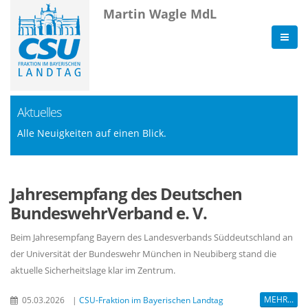
Martin Wagle MdL
Aktuelles
Alle Neuigkeiten auf einen Blick.
Jahresempfang des Deutschen
BundeswehrVerband e. V.
Beim Jahresempfang Bayern des Landesverbands Süddeutschland an
der Universität der Bundeswehr München in Neubiberg stand die
aktuelle Sicherheitslage klar im Zentrum.
MEHR...
05.03.2026
|
CSU-Fraktion im Bayerischen Landtag