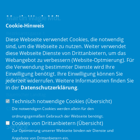
Martin Wagle MdL
Cookie-Hinweis
Bezirksamtsgasse 1
Diese Webseite verwendet Cookies, die notwendig
84307 Eggenfelden
sind, um die Webseite zu nutzen. Weiter verwendet
Telefon :
08721/125495
diese Webseite Dienste von Drittanbietern, um das
Telefax : 08721/125496
Webangebot zu verbessern (Website-Optmierung). Für
E-Mail :
martin.wagle@csu-mdl.de
die Verwendung bestimmter Dienste wird Ihre
Einwilligung benötigt. Ihre Einwilligung können Sie
Im Web
jederzeit widerrufen. Weitere Informationen finden Sie
in der
Datenschutzerklärung
.
Bayerischer Landtag
Technisch notwendige Cookies (
Übersicht
)
CSU Fraktion
CSU
Die notwendigen Cookies werden allein für den
ordnungsgemäßen Gebrauch der Webseite benötigt.
Cookies von Drittanbietern (
Übersicht
)
Service
Zur Optimierung unserer Webseite binden wir Dienste und
Angebote von Drittanbietern ein.